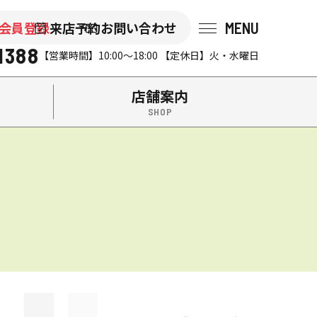
MENU
会員登録
来店予約
お問い合わせ
会社後藤組（イエステーション米沢店・南陽店）の『山形不動
1388
【営業時間】10:00～18:00 【定休日】火・水曜日
店舗案内