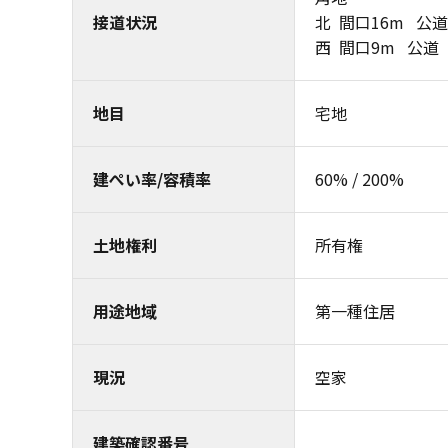
接道状況
北 間口16m 公
西 間口9m 公道
地目
宅地
建ぺい率/容積率
60% / 200%
土地権利
所有権
用途地域
第一種住居
現況
空家
建築確認番号