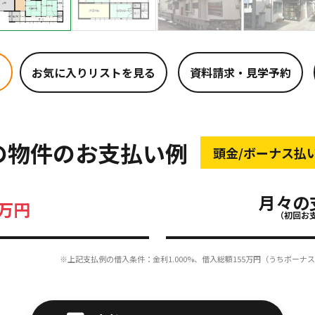
お気に入りリストを見る
の物件のお支払い例
頭金/ボーナス払
月々の
万円
（初回お
※上記支払例の借入条件：金利1.000%、借入総額
155
万円（うちボーナス