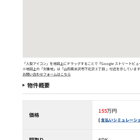
「人型アイコン」を地図上にドラッグすることで『Google ストリートビ
※地図上の「対象地」は「山形県米沢市下花沢３丁目 」付近を示していま
お問い合わせフォームはこちら
物件概要
155
万円
価格
支払いシミュレーシ
間取り
6DK