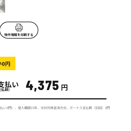
物件情報を印刷する
い0円
4,375
支払い
円
支払額）
払い0円）、借入期間35年、元利均等返済方式、ボーナス支払額（初回）0円