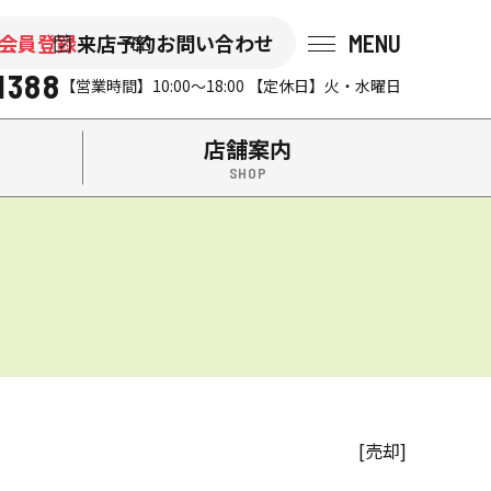
MENU
会員登録
来店予約
お問い合わせ
会社後藤組（イエステーション米沢店・南陽店）の『山形不動
1388
【営業時間】10:00～18:00 【定休日】火・水曜日
店舗案内
[売却]