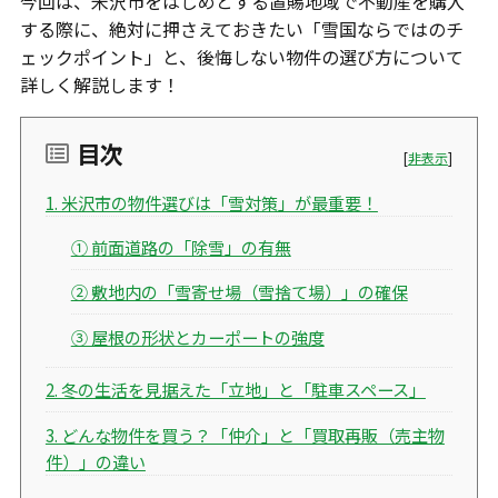
今回は、米沢市をはじめとする置賜地域で不動産を購入
する際に、絶対に押さえておきたい「雪国ならではのチ
ェックポイント」と、後悔しない物件の選び方について
詳しく解説します！
目次
[
非表示
]
1. 米沢市の物件選びは「雪対策」が最重要！
① 前面道路の「除雪」の有無
② 敷地内の「雪寄せ場（雪捨て場）」の確保
③ 屋根の形状とカーポートの強度
2. 冬の生活を見据えた「立地」と「駐車スペース」
3. どんな物件を買う？「仲介」と「買取再販（売主物
件）」の違い