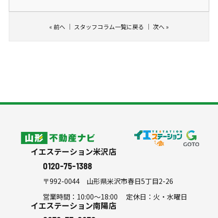
«
前へ
｜
スタッフコラム一覧に戻る
｜
次へ
»
リフォーム
スタッフ紹介
よくある質問
会社案内
シミュレーション
山形不動産ナビ
イエステーション米沢店
0120-75-1388
〒992-0044
山形県米沢市春日5丁目2-26
営業時間：10:00～18:00 定休日：火・水曜日
イエステーション南陽店