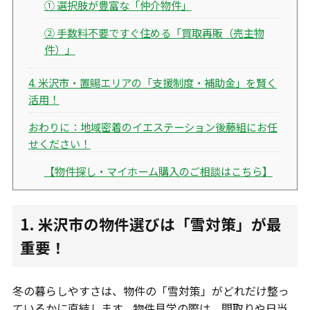
① 選択肢が豊富な「仲介物件」
② 手数料不要ですぐ住める「買取再販（売主物
件）」
4. 米沢市・置賜エリアの「支援制度・補助金」を賢く
活用！
おわりに：地域密着のイエステーション後藤組にお任
せください！
【物件探し・マイホーム購入のご相談はこちら】
1. 米沢市の物件選びは「雪対策」が最
重要！
冬の暮らしやすさは、物件の「雪対策」がどれだけ整っ
ているかに直結します。物件見学の際は、間取りや日当