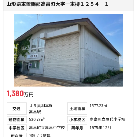
山形県東置賜郡高畠町大字一本柳１２５４－１
1,380
万円
ＪＲ奥羽本線
1577.23㎡
交通
土地面積
高畠駅
530.73㎡
高畠町立屋代小学校
建物面積
小学校区
高畠町立高畠中学校
1975年 12月
中学校区
築年月
2階 / 2階建
所在階