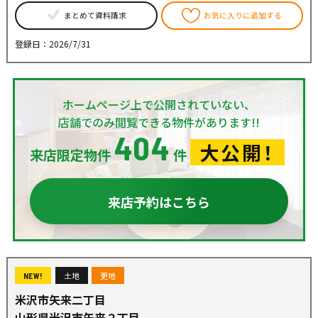
まとめて資料請求
お気に入りに追加する
登録日：2026/7/31
ホームページ上で公開されていない、
店舗でのみ閲覧できる物件があります!!
404
大公開！
来店限定物件
件
来店予約はこちら
土地
更地
NEW!
米沢市矢来二丁目
山形県米沢市矢来２丁目