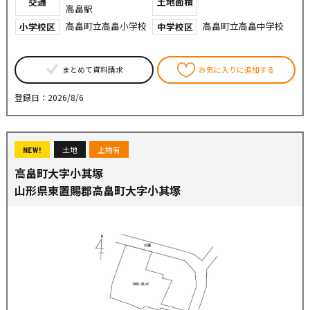
交通
土地面積
高畠駅
高畠町立高畠小学校
高畠町立高畠中学校
小学校区
中学校区
まとめて資料請求
お気に入りに追加する
登録日：2026/8/6
土地
上物有
NEW!
高畠町大字小其塚
山形県東置賜郡高畠町大字小其塚