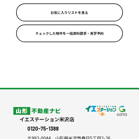
お気に入りリストを見る
リフォーム
スタッフ紹介
よくある質問
会社案内
シミュレーション
山形不動産ナビ
イエステーション米沢店
0120-75-1388
〒992-0044
山形県米沢市春日5丁目2-26