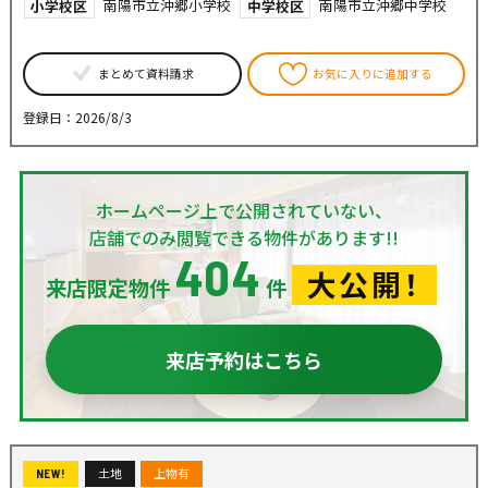
南陽市立沖郷小学校
南陽市立沖郷中学校
小学校区
中学校区
まとめて資料請求
お気に入りに追加する
登録日：2026/8/3
ホームページ上で公開されていない、
店舗でのみ閲覧できる物件があります!!
404
大公開！
来店限定物件
件
来店予約はこちら
土地
上物有
NEW!