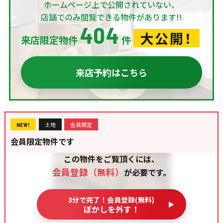
ホームページ上で公開されていない、
店舗でのみ閲覧できる物件があります!!
404
大公開！
来店限定物件
件
来店予約はこちら
土地
会員限定
NEW!
会員限定物件です
この物件をご覧頂くには、
会員登録（無料）
が必要です。
3分で完了！会員登録(無料)
ぼかしを外す！