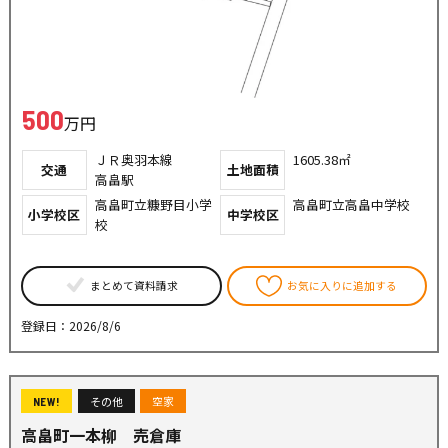
500
万円
ＪＲ奥羽本線
1605.38㎡
交通
土地面積
高畠駅
高畠町立糠野目小学
高畠町立高畠中学校
小学校区
中学校区
校
まとめて資料請求
お気に入りに追加する
登録日：2026/8/6
その他
空家
NEW!
高畠町一本柳 売倉庫