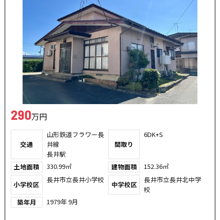
290
万円
山形鉄道フラワー長
6DK+S
交通
井線
間取り
長井駅
330.99㎡
152.36㎡
土地面積
建物面積
長井市立長井小学校
長井市立長井北中学
小学校区
中学校区
校
1979年 9月
築年月