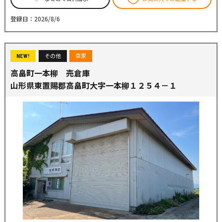
登録日：2026/8/6
その他
空家
NEW!
高畠町一本柳 売倉庫
山形県東置賜郡高畠町大字一本柳１２５４－１