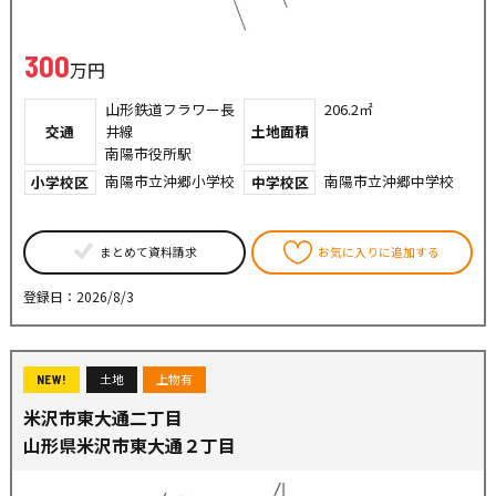
300
万円
山形鉄道フラワー長
206.2㎡
交通
井線
土地面積
南陽市役所駅
南陽市立沖郷小学校
南陽市立沖郷中学校
小学校区
中学校区
まとめて資料請求
お気に入りに追加する
登録日：2026/8/3
土地
上物有
NEW!
米沢市東大通二丁目
山形県米沢市東大通２丁目