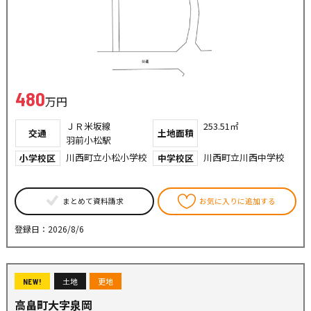
480
万円
ＪＲ米坂線
253.51㎡
交通
土地面積
羽前小松駅
川西町立小松小学校
川西町立川西中学校
小学校区
中学校区
まとめて資料請求
お気に入りに追加する
登録日：2026/8/6
土地
更地
NEW!
高畠町大字泉岡