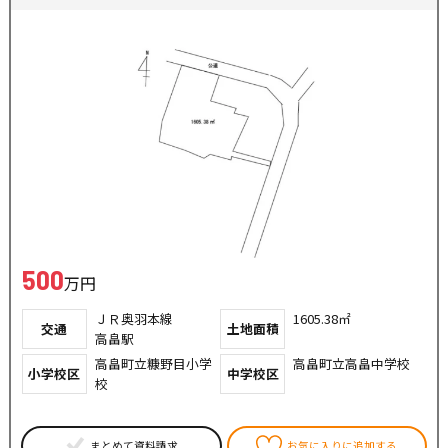
500
万円
ＪＲ奥羽本線
1605.38㎡
交通
土地面積
高畠駅
高畠町立糠野目小学
高畠町立高畠中学校
小学校区
中学校区
校
まとめて資料請求
お気に入りに追加する