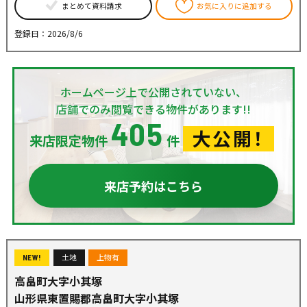
まとめて資料請求
お気に入りに追加する
登録日：2026/8/6
ホームページ上で公開されていない、
店舗でのみ閲覧できる物件があります!!
405
大公開！
来店限定物件
件
来店予約はこちら
土地
上物有
NEW!
高畠町大字小其塚
山形県東置賜郡高畠町大字小其塚