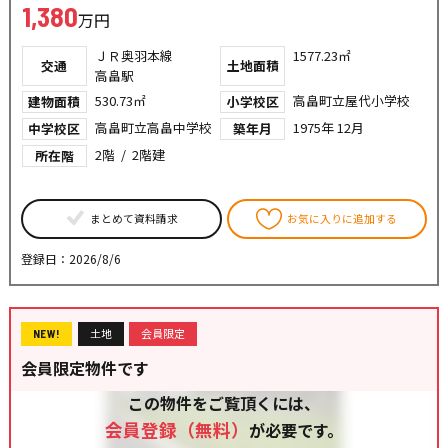
1,380
万円
ＪＲ奥羽本線
1577.23㎡
交通
土地面積
高畠駅
530.73㎡
高畠町立屋代小学校
建物面積
小学校区
高畠町立高畠中学校
1975年 12月
中学校区
築年月
2階 / 2階建
所在階
まとめて資料請求
お気に入りに追加する
登録日：2026/8/6
土地
会員限定
NEW!
会員限定物件です
この物件をご覧頂くには、
会員登録（無料）
が必要です。