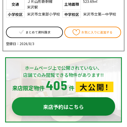
ＪＲ山形新幹線
523.69㎡
交通
土地面積
米沢駅
米沢市立東部小学校
米沢市立第一中学校
小学校区
中学校区
まとめて資料請求
お気に入りに追加する
登録日：2026/8/3
ホームページ上で公開されていない、
店舗でのみ閲覧できる物件があります!!
405
大公開！
来店限定物件
件
来店予約はこちら