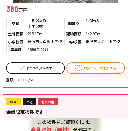
380
万円
ＪＲ米坂線
5LDK+S
交通
間取り
南米沢駅
218.17㎡
142.97㎡
土地面積
建物面積
米沢市立南部小学校
米沢市立第一中学校
小学校区
中学校区
1986年 12月
築年月
まとめて資料請求
お気に入りに追加する
登録日：2026/5/8
土地
会員限定
NEW!
会員限定物件です
この物件をご覧頂くには、
会員登録（無料）
が必要です。