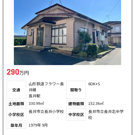
290
万円
山形鉄道フラワー長
6DK+S
交通
井線
間取り
長井駅
330.99㎡
152.36㎡
土地面積
建物面積
長井市立長井小学校
長井市立長井北中学
小学校区
中学校区
校
1979年 9月
築年月