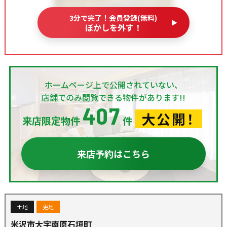
3分で完了！会員登録(無料)
ぼかしを外す！
ホームページ上で公開されていない、
店舗でのみ閲覧できる物件があります!!
407
大公開！
来店限定物件
件
来店予約はこちら
土地
更地
米沢市大字南原石垣町