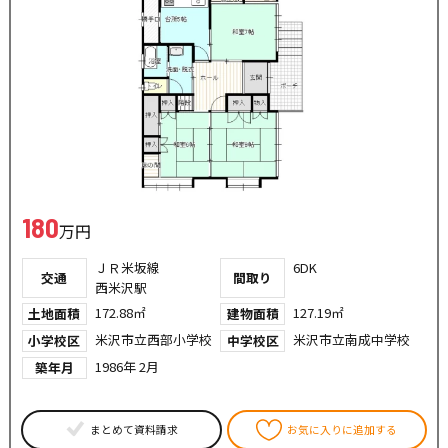
180
万円
ＪＲ米坂線
6DK
交通
間取り
西米沢駅
172.88㎡
127.19㎡
土地面積
建物面積
米沢市立西部小学校
米沢市立南成中学校
小学校区
中学校区
1986年 2月
築年月
まとめて資料請求
お気に入りに追加する