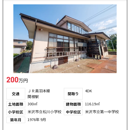
200
万円
ＪＲ奥羽本線
4DK
交通
間取り
関根駅
300㎡
116.19㎡
土地面積
建物面積
米沢市立松川小学校
米沢市立第一中学校
小学校区
中学校区
1976年 9月
築年月