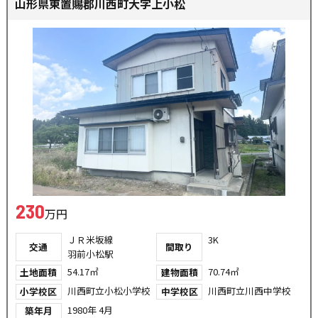
山形県東置賜郡川西町大字上小松
230
万円
ＪＲ米坂線
3K
交通
間取り
羽前小松駅
54.17㎡
70.74㎡
土地面積
建物面積
川西町立小松小学校
川西町立川西中学校
小学校区
中学校区
1980年 4月
築年月