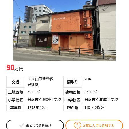
90
万円
ＪＲ山形新幹線
2DK
交通
間取り
米沢駅
49.81㎡
64.46㎡
土地面積
建物面積
米沢市立興譲小学校
米沢市立北成中学校
小学校区
中学校区
1973年 12月
1階 / 2階建
築年月
所在階
まとめて資料請求
お気に入りに追加する