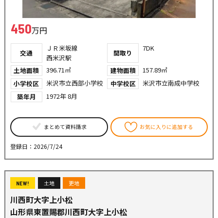
450
万円
ＪＲ米坂線
7DK
交通
間取り
西米沢駅
396.71㎡
157.89㎡
土地面積
建物面積
米沢市立西部小学校
米沢市立南成中学校
小学校区
中学校区
1972年 8月
築年月
まとめて資料請求
お気に入りに追加する
登録日：2026/7/24
土地
更地
NEW!
川西町大字上小松
山形県東置賜郡川西町大字上小松