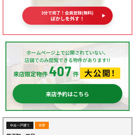
3分で完了！会員登録(無料)
ぼかしを外す！
ホームページ上で公開されていない、
店舗でのみ閲覧できる物件があります!!
407
大公開！
来店限定物件
件
来店予約はこちら
中古一戸建て
空家