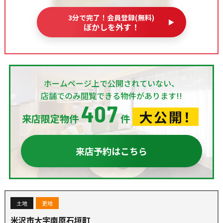
3分で完了！会員登録(無料)
ぼかしを外す！
ホームページ上で公開されていない、
店舗でのみ閲覧できる物件があります!!
407
大公開！
来店限定物件
件
来店予約はこちら
土地
更地
米沢市大字南原石垣町