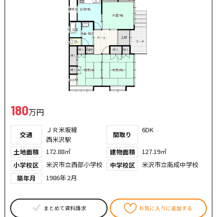
180
万円
ＪＲ米坂線
6DK
交通
間取り
西米沢駅
172.88㎡
127.19㎡
土地面積
建物面積
米沢市立西部小学校
米沢市立南成中学校
小学校区
中学校区
1986年 2月
築年月
まとめて資料請求
お気に入りに追加する