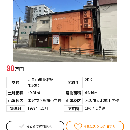
90
万円
ＪＲ山形新幹線
2DK
交通
間取り
米沢駅
49.81㎡
64.46㎡
土地面積
建物面積
米沢市立興譲小学校
米沢市立北成中学校
小学校区
中学校区
1973年 12月
1階 / 2階建
築年月
所在階
まとめて資料請求
お気に入りに追加する