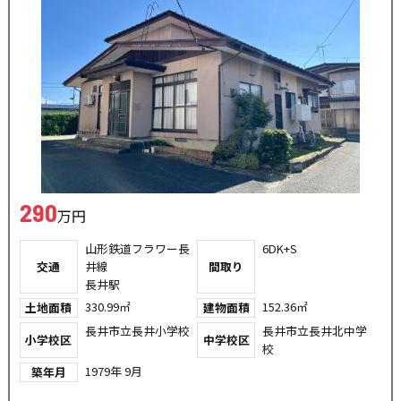
290
万円
山形鉄道フラワー長
6DK+S
交通
井線
間取り
長井駅
330.99㎡
152.36㎡
土地面積
建物面積
長井市立長井小学校
長井市立長井北中学
小学校区
中学校区
校
1979年 9月
築年月