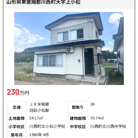
山形県東置賜郡川西町大字上小松
230
万円
ＪＲ米坂線
3K
交通
間取り
羽前小松駅
54.17㎡
70.74㎡
土地面積
建物面積
川西町立小松小学校
川西町立川西中学校
小学校区
中学校区
1980年 4月
築年月