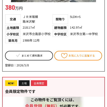
380
万円
ＪＲ米坂線
5LDK+S
交通
間取り
南米沢駅
218.17㎡
142.97㎡
土地面積
建物面積
米沢市立南部小学校
米沢市立第一中学校
小学校区
中学校区
1986年 12月
築年月
まとめて資料請求
お気に入りに追加する
登録日：2026/5/8
土地
会員限定
NEW!
会員限定物件です
この物件をご覧頂くには、
会員登録（無料）
が必要です。