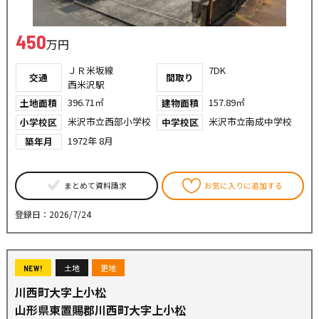
450
万円
ＪＲ米坂線
7DK
交通
間取り
西米沢駅
396.71㎡
157.89㎡
土地面積
建物面積
米沢市立西部小学校
米沢市立南成中学校
小学校区
中学校区
1972年 8月
築年月
まとめて資料請求
お気に入りに追加する
登録日：2026/7/24
土地
更地
NEW!
川西町大字上小松
山形県東置賜郡川西町大字上小松