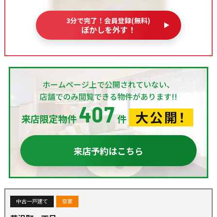
3分で完了！会員登録(無料)
ぼかしを外す！
ホームページ上で公開されていない、
店舗でのみ閲覧できる物件があります!!
407
大公開！
来店限定物件
件
来店予約はこちら
中古一戸建て
空家