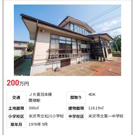
200
万円
ＪＲ奥羽本線
4DK
交通
間取り
関根駅
300㎡
116.19㎡
土地面積
建物面積
米沢市立松川小学校
米沢市立第一中学校
小学校区
中学校区
1976年 9月
築年月