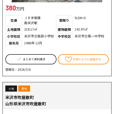
380
万円
ＪＲ米坂線
5LDK+S
交通
間取り
南米沢駅
218.17㎡
142.97㎡
土地面積
建物面積
米沢市立南部小学校
米沢市立第一中学校
小学校区
中学校区
1986年 12月
築年月
まとめて資料請求
お気に入りに追加する
登録日：2026/5/8
土地
更地
米沢市吹屋敷町
山形県米沢市吹屋敷町