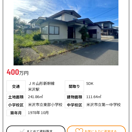
400
万円
ＪＲ山形新幹線
5DK
交通
間取り
米沢駅
241.86㎡
111.64㎡
土地面積
建物面積
米沢市立東部小学校
米沢市立第一中学校
小学校区
中学校区
1978年 10月
築年月
まとめて資料請求
お気に入りに追加する