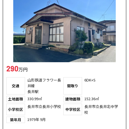
290
万円
山形鉄道フラワー長
6DK+S
交通
井線
間取り
長井駅
330.99㎡
152.36㎡
土地面積
建物面積
長井市立長井小学校
長井市立長井北中学
小学校区
中学校区
校
1979年 9月
築年月