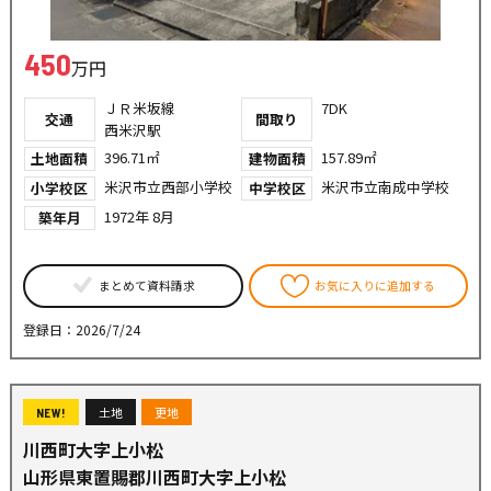
450
万円
ＪＲ米坂線
7DK
交通
間取り
西米沢駅
396.71㎡
157.89㎡
土地面積
建物面積
米沢市立西部小学校
米沢市立南成中学校
小学校区
中学校区
1972年 8月
築年月
まとめて資料請求
お気に入りに追加する
登録日：2026/7/24
土地
更地
NEW!
川西町大字上小松
山形県東置賜郡川西町大字上小松