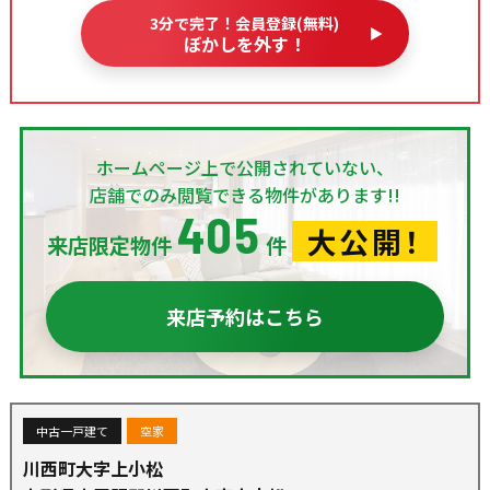
3分で完了！会員登録(無料)
ぼかしを外す！
ホームページ上で公開されていない、
店舗でのみ閲覧できる物件があります!!
405
大公開！
来店限定物件
件
来店予約はこちら
中古一戸建て
空家
川西町大字上小松