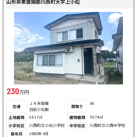
山形県東置賜郡川西町大字上小松
230
万円
ＪＲ米坂線
3K
交通
間取り
羽前小松駅
54.17㎡
70.74㎡
土地面積
建物面積
川西町立小松小学校
川西町立川西中学校
小学校区
中学校区
1980年 4月
築年月