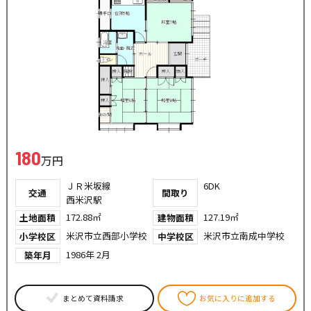
180
万円
ＪＲ米坂線
6DK
交通
間取り
西米沢駅
172.88㎡
127.19㎡
土地面積
建物面積
米沢市立西部小学校
米沢市立南成中学校
小学校区
中学校区
1986年 2月
築年月
まとめて資料請求
お気に入りに追加する