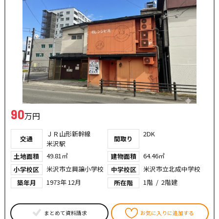
90
万円
ＪＲ山形新幹線
2DK
交通
間取り
米沢駅
49.81㎡
64.46㎡
土地面積
建物面積
米沢市立興譲小学校
米沢市立北成中学校
小学校区
中学校区
1973年 12月
1階 / 2階建
築年月
所在階
まとめて資料請求
お気に入りに追加する