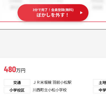
3分で完了！会員登録(無料)
ぼかしを外す！
480
万円
ＪＲ米坂線
羽前小松駅
交通
土
川西町立小松小学校
小学校区
中