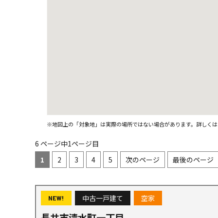
※地図上の「対象地」は実際の場所ではない場合があります。詳しくは
6 ページ中1ページ目
1
2
3
4
5
次のページ
最後のページ
中古一戸建て
空家
NEW!
長井市清水町一丁目