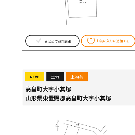
お気に入りに追加する
まとめて資料請求
土地
上物有
NEW!
高畠町大字小其塚
山形県東置賜郡高畠町大字小其塚