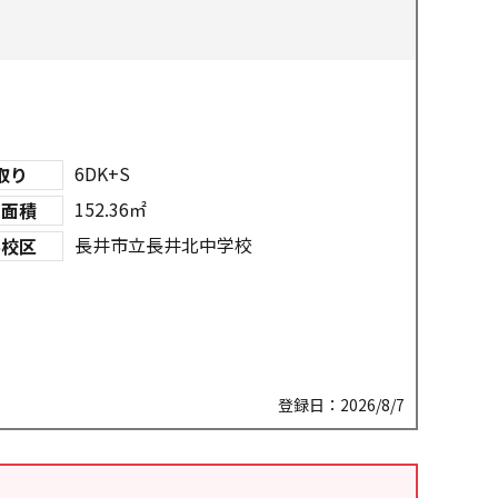
6DK+S
取り
152.36㎡
物面積
長井市立長井北中学校
学校区
登録日：2026/8/7