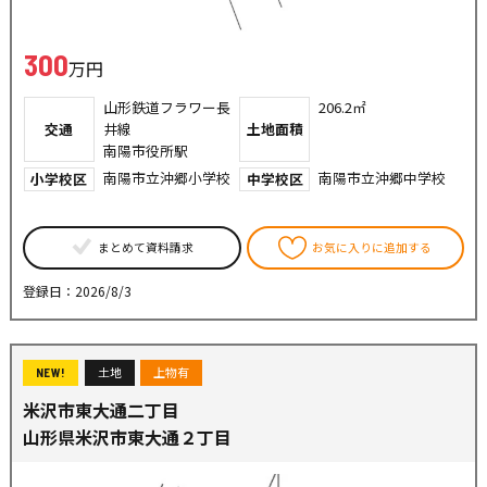
300
万円
山形鉄道フラワー長
206.2㎡
交通
井線
土地面積
南陽市役所駅
南陽市立沖郷小学校
南陽市立沖郷中学校
小学校区
中学校区
まとめて資料請求
お気に入りに追加する
登録日：2026/8/3
土地
上物有
NEW!
米沢市東大通二丁目
山形県米沢市東大通２丁目