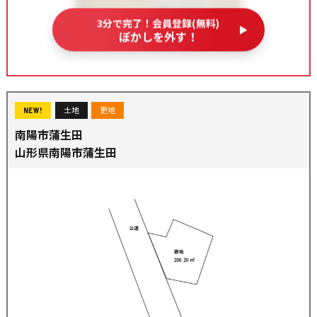
3分で完了！会員登録(無料)
ぼかしを外す！
土地
更地
NEW!
南陽市蒲生田
山形県南陽市蒲生田