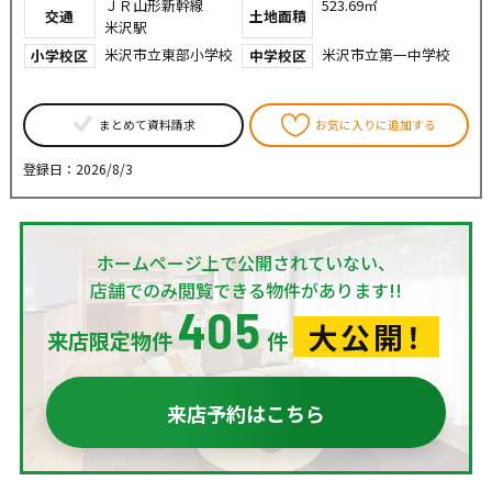
ＪＲ山形新幹線
523.69㎡
交通
土地面積
米沢駅
米沢市立東部小学校
米沢市立第一中学校
小学校区
中学校区
まとめて資料請求
お気に入りに追加する
登録日：2026/8/3
ホームページ上で公開されていない、
店舗でのみ閲覧できる物件があります!!
405
大公開！
来店限定物件
件
来店予約はこちら