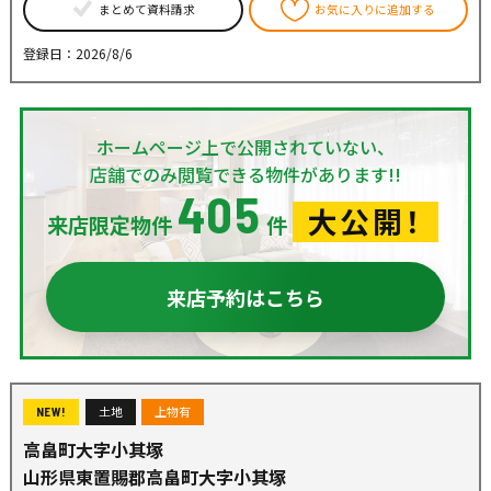
まとめて資料請求
お気に入りに追加する
登録日：2026/8/6
ホームページ上で公開されていない、
店舗でのみ閲覧できる物件があります!!
405
大公開！
来店限定物件
件
来店予約はこちら
土地
上物有
NEW!
高畠町大字小其塚
山形県東置賜郡高畠町大字小其塚