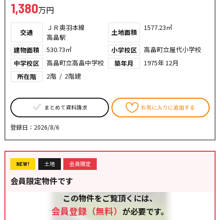
1,380
万円
ＪＲ奥羽本線
1577.23㎡
交通
土地面積
高畠駅
530.73㎡
高畠町立屋代小学校
建物面積
小学校区
高畠町立高畠中学校
1975年 12月
中学校区
築年月
2階 / 2階建
所在階
まとめて資料請求
お気に入りに追加する
登録日：2026/8/6
土地
会員限定
NEW!
会員限定物件です
この物件をご覧頂くには、
会員登録（無料）
が必要です。