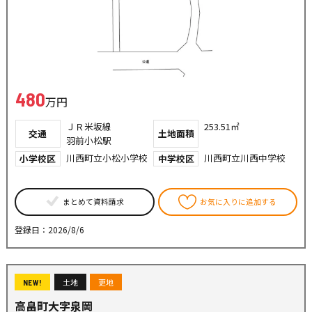
480
万円
ＪＲ米坂線
253.51㎡
交通
土地面積
羽前小松駅
川西町立小松小学校
川西町立川西中学校
小学校区
中学校区
まとめて資料請求
お気に入りに追加する
登録日：2026/8/6
土地
更地
NEW!
高畠町大字泉岡