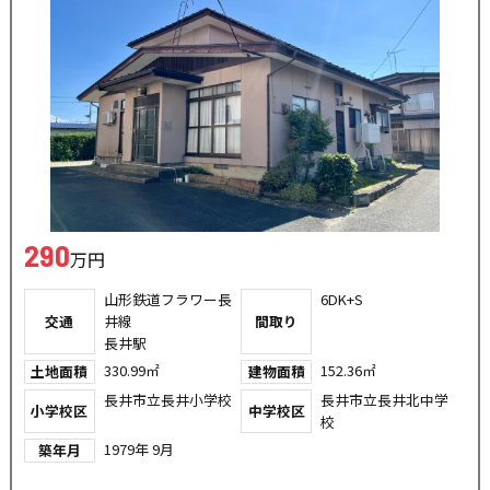
290
万円
山形鉄道フラワー長
6DK+S
交通
井線
間取り
長井駅
330.99㎡
152.36㎡
土地面積
建物面積
長井市立長井小学校
長井市立長井北中学
小学校区
中学校区
校
1979年 9月
築年月