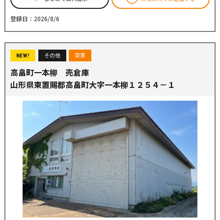
登録日：2026/8/6
その他
空家
NEW!
高畠町一本柳 売倉庫
山形県東置賜郡高畠町大字一本柳１２５４－１