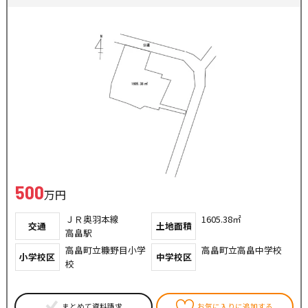
500
万円
ＪＲ奥羽本線
1605.38㎡
交通
土地面積
高畠駅
高畠町立糠野目小学
高畠町立高畠中学校
小学校区
中学校区
校
まとめて資料請求
お気に入りに追加する