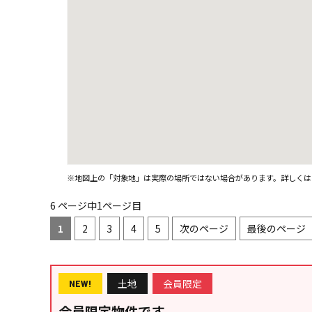
※地図上の「対象地」は実際の場所ではない場合があります。詳しくは
6 ページ中1ページ目
1
2
3
4
5
次のページ
最後のページ
土地
会員限定
NEW!
会員限定物件です