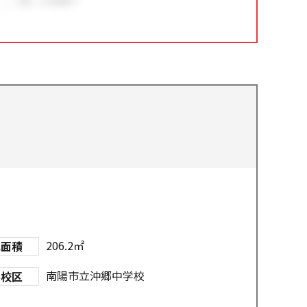
件
206.2㎡
地面積
南陽市立沖郷中学校
学校区