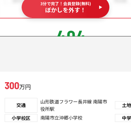
3分で完了！会員登録(無料)
ぼかしを外す！
404
300
万円
山形鉄道フラワー長井線
南陽市
交通
土
役所駅
南陽市立沖郷小学校
小学校区
中