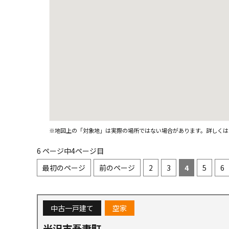
※地図上の「対象地」は実際の場所ではない場合があります。詳しくは
6 ページ中4ページ目
最初のページ
前のページ
2
3
4
5
6
中古一戸建て
空家
米沢市吾妻町