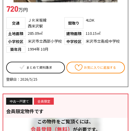
720
万円
ＪＲ米坂線
4LDK
交通
間取り
西米沢駅
285.09㎡
110.15㎡
土地面積
建物面積
米沢市立西部小学校
米沢市立南成中学校
小学校区
中学校区
1994年 10月
築年月
まとめて資料請求
お気に入りに追加する
登録日：2026/5/25
中古一戸建て
会員限定
会員限定物件です
この物件をご覧頂くには、
会員登録（無料）
が必要です。