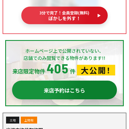
3分で完了！会員登録(無料)
ぼかしを外す！
ホームページ上で公開されていない、
店舗でのみ閲覧できる物件があります!!
405
大公開！
来店限定物件
件
来店予約はこちら
土地
上物有