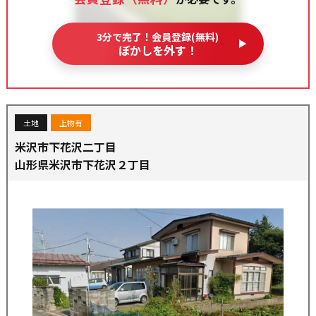
3分で完了！会員登録(無料)
ぼかしを外す！
土地
上物有
米沢市下花沢二丁目
山形県米沢市下花沢２丁目