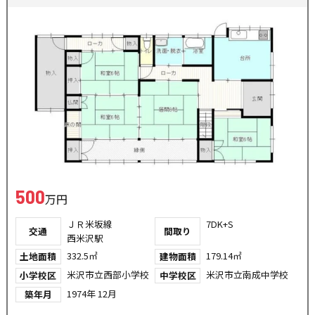
500
万円
ＪＲ米坂線
7DK+S
交通
間取り
西米沢駅
332.5㎡
179.14㎡
土地面積
建物面積
米沢市立西部小学校
米沢市立南成中学校
小学校区
中学校区
1974年 12月
築年月