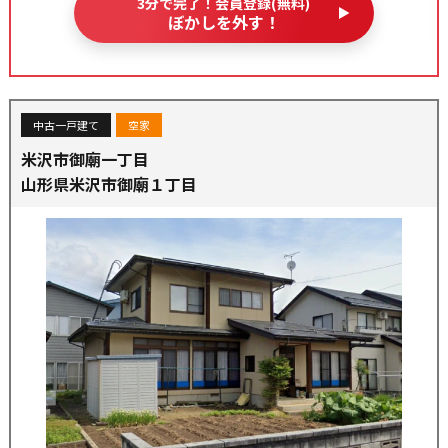
ぼかしを外す！
中古一戸建て
空家
米沢市御廟一丁目
山形県米沢市御廟１丁目