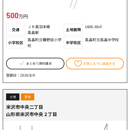
500
万円
ＪＲ奥羽本線
1605.38㎡
交通
土地面積
高畠駅
高畠町立糠野目小学
高畠町立高畠中学校
小学校区
中学校区
校
まとめて資料請求
お気に入りに追加する
登録日：2026/8/6
土地
更地
米沢市中央二丁目
山形県米沢市中央２丁目