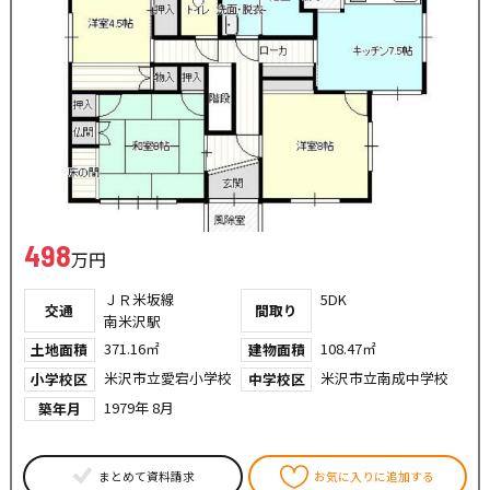
498
万円
ＪＲ米坂線
5DK
交通
間取り
南米沢駅
371.16㎡
108.47㎡
土地面積
建物面積
米沢市立愛宕小学校
米沢市立南成中学校
小学校区
中学校区
1979年 8月
築年月
まとめて資料請求
お気に入りに追加する