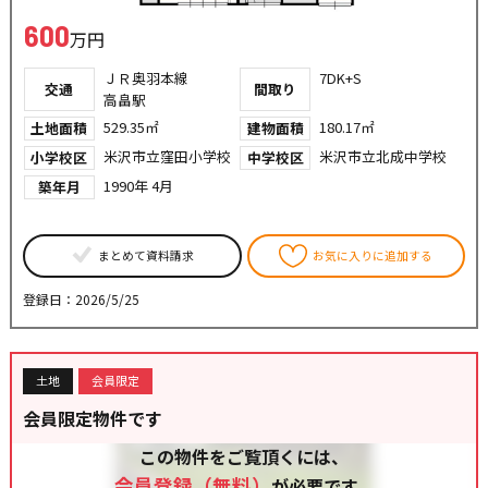
600
万円
ＪＲ奥羽本線
7DK+S
交通
間取り
高畠駅
529.35㎡
180.17㎡
土地面積
建物面積
米沢市立窪田小学校
米沢市立北成中学校
小学校区
中学校区
1990年 4月
築年月
まとめて資料請求
お気に入りに追加する
登録日：2026/5/25
土地
会員限定
会員限定物件です
この物件をご覧頂くには、
会員登録（無料）
が必要です。