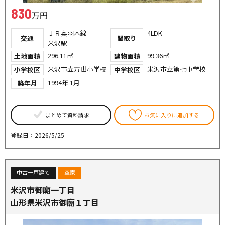
830
万円
ＪＲ奥羽本線
4LDK
交通
間取り
米沢駅
296.11㎡
99.36㎡
土地面積
建物面積
米沢市立万世小学校
米沢市立第七中学校
小学校区
中学校区
1994年 1月
築年月
まとめて資料請求
お気に入りに追加する
登録日：2026/5/25
中古一戸建て
空家
米沢市御廟一丁目
山形県米沢市御廟１丁目