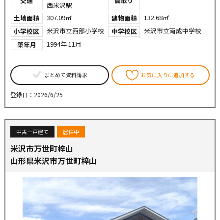
交通
間取り
西米沢駅
307.09㎡
132.68㎡
土地面積
建物面積
米沢市立西部小学校
米沢市立南成中学校
小学校区
中学校区
1994年 11月
築年月
まとめて資料請求
お気に入りに追加する
登録日：2026/6/25
中古一戸建て
居住中
米沢市万世町梓山
山形県米沢市万世町梓山