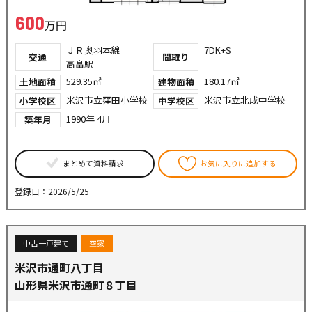
600
万円
ＪＲ奥羽本線
7DK+S
交通
間取り
高畠駅
529.35㎡
180.17㎡
土地面積
建物面積
米沢市立窪田小学校
米沢市立北成中学校
小学校区
中学校区
1990年 4月
築年月
まとめて資料請求
お気に入りに追加する
登録日：2026/5/25
中古一戸建て
空家
米沢市通町八丁目
山形県米沢市通町８丁目