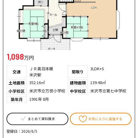
1,098
万円
ＪＲ奥羽本線
3LDK+S
交通
間取り
米沢駅
352.16㎡
139.48㎡
土地面積
建物面積
米沢市立万世小学校
米沢市立第七中学校
小学校区
中学校区
1991年 8月
築年月
まとめて資料請求
お気に入りに追加する
登録日：2026/6/5