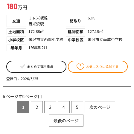
180
万円
ＪＲ米坂線
6DK
交通
間取り
西米沢駅
172.88㎡
127.19㎡
土地面積
建物面積
米沢市立西部小学校
米沢市立南成中学校
小学校区
中学校区
1986年 2月
築年月
まとめて資料請求
お気に入りに追加する
登録日：2026/5/25
6 ページ中1ページ目
1
2
3
4
5
次のページ
最後のページ