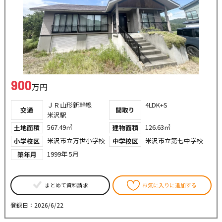
900
万円
ＪＲ山形新幹線
4LDK+S
交通
間取り
米沢駅
567.49㎡
126.63㎡
土地面積
建物面積
米沢市立万世小学校
米沢市立第七中学校
小学校区
中学校区
1999年 5月
築年月
まとめて資料請求
お気に入りに追加する
登録日：2026/6/22