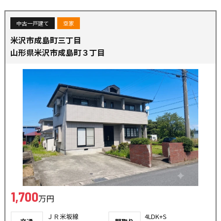
中古一戸建て
空家
米沢市成島町三丁目
山形県米沢市成島町３丁目
1,700
万円
ＪＲ米坂線
4LDK+S