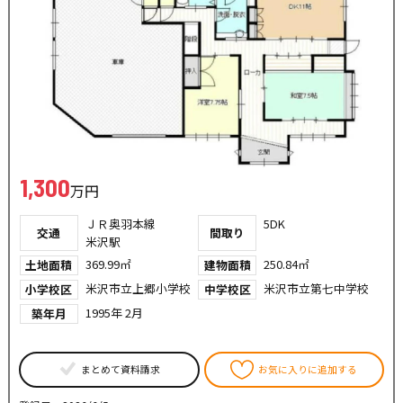
1,300
万円
ＪＲ奥羽本線
5DK
交通
間取り
米沢駅
369.99㎡
250.84㎡
土地面積
建物面積
米沢市立上郷小学校
米沢市立第七中学校
小学校区
中学校区
1995年 2月
築年月
まとめて資料請求
お気に入りに追加する