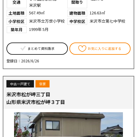
交通
間取り
米沢駅
567.49㎡
126.63㎡
土地面積
建物面積
米沢市立万世小学校
米沢市立第七中学校
小学校区
中学校区
1999年 5月
築年月
まとめて資料請求
お気に入りに追加する
登録日：2026/6/26
中古一戸建て
空家
米沢市松が岬三丁目
山形県米沢市松が岬３丁目