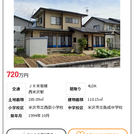
720
万円
ＪＲ米坂線
4LDK
交通
間取り
西米沢駅
285.09㎡
110.15㎡
土地面積
建物面積
米沢市立西部小学校
米沢市立南成中学校
小学校区
中学校区
1994年 10月
築年月