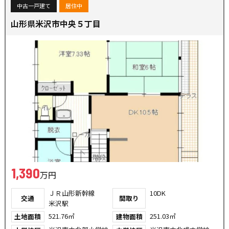
中古一戸建て
居住中
山形県米沢市中央５丁目
1,390
万円
ＪＲ山形新幹線
10DK
交通
間取り
米沢駅
521.76㎡
251.03㎡
土地面積
建物面積