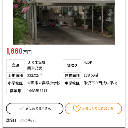
1,880
万円
ＪＲ米坂線
4LDK
交通
間取り
西米沢駅
332.92㎡
138.69㎡
土地面積
建物面積
米沢市立興譲小学校
米沢市立南成中学校
小学校区
中学校区
1998年 11月
築年月
まとめて資料請求
お気に入りに追加する
登録日：2026/6/25