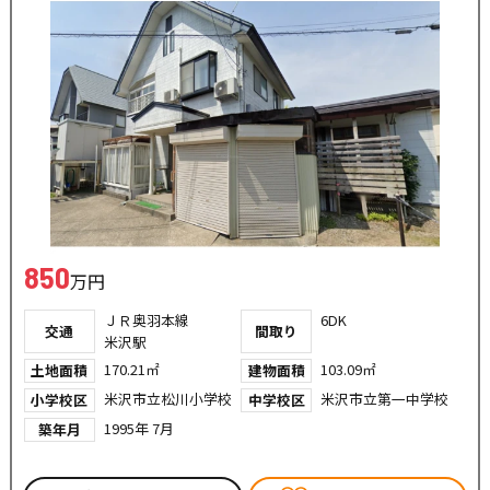
850
万円
ＪＲ奥羽本線
6DK
交通
間取り
米沢駅
170.21㎡
103.09㎡
土地面積
建物面積
米沢市立松川小学校
米沢市立第一中学校
小学校区
中学校区
1995年 7月
築年月