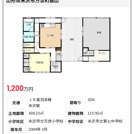
山形県米沢市万世町桑山
1,200
万円
ＪＲ奥羽本線
3DK
交通
間取り
米沢駅
438.23㎡
115.92㎡
土地面積
建物面積
米沢市立万世小学校
米沢市立第七中学校
小学校区
中学校区
2004年 3月
築年月