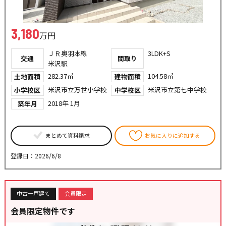
3,180
万円
ＪＲ奥羽本線
3LDK+S
交通
間取り
米沢駅
282.37㎡
104.58㎡
土地面積
建物面積
米沢市立万世小学校
米沢市立第七中学校
小学校区
中学校区
2018年 1月
築年月
まとめて資料請求
お気に入りに追加する
登録日：2026/6/8
中古一戸建て
会員限定
会員限定物件です