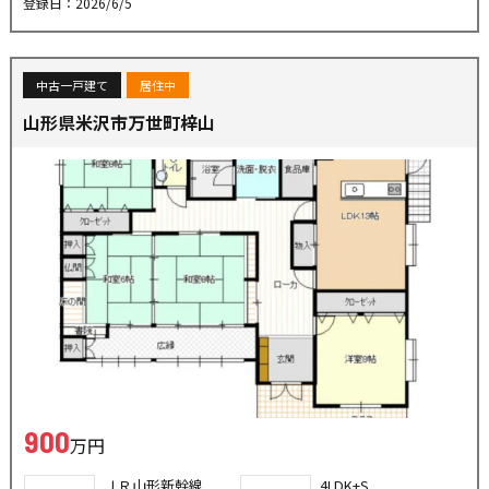
登録日：2026/6/5
中古一戸建て
居住中
山形県米沢市万世町梓山
900
万円
ＪＲ山形新幹線
4LDK+S