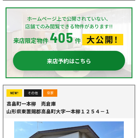
ホームページ上で公開されていない、
店舗でのみ閲覧できる物件があります!!
405
大公開！
来店限定物件
件
来店予約はこちら
その他
空家
NEW!
高畠町一本柳 売倉庫
山形県東置賜郡高畠町大字一本柳１２５４－１