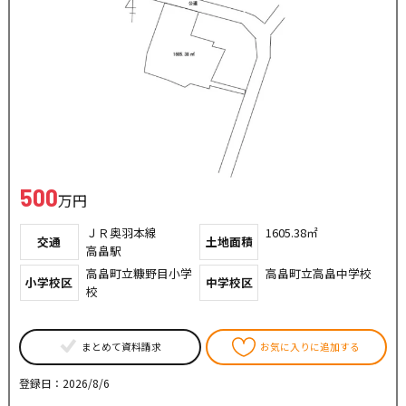
500
万円
ＪＲ奥羽本線
1605.38㎡
交通
土地面積
高畠駅
高畠町立糠野目小学
高畠町立高畠中学校
小学校区
中学校区
校
まとめて資料請求
お気に入りに追加する
登録日：2026/8/6