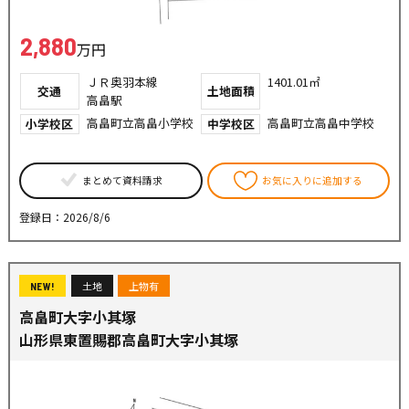
2,880
万円
ＪＲ奥羽本線
1401.01㎡
交通
土地面積
高畠駅
高畠町立高畠小学校
高畠町立高畠中学校
小学校区
中学校区
まとめて資料請求
お気に入りに追加する
登録日：2026/8/6
土地
上物有
NEW!
高畠町大字小其塚
山形県東置賜郡高畠町大字小其塚