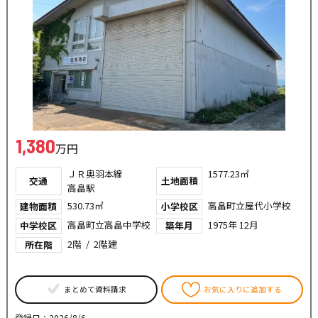
1,380
万円
ＪＲ奥羽本線
1577.23㎡
交通
土地面積
高畠駅
530.73㎡
高畠町立屋代小学校
建物面積
小学校区
高畠町立高畠中学校
1975年 12月
中学校区
築年月
2階 / 2階建
所在階
まとめて資料請求
お気に入りに追加する
登録日：2026/8/6